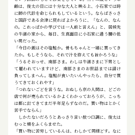
齢は、俊太の目には十分な大人と映る上、小石家では時
に師の代診を命じられもしているという。ならばさっさ
と国許である会津に戻ればよかろうに、「なんの、なん
の。これっぱかの学びでは一人前と言えん」と、居候先
の牛渚の家から、毎日、生真面目に小石家に通う腰の低
い男だった。
「今日の飯はその塩鮭か。骨もちゃんと一緒に買ってき
たか。もしそうなら、それで汁を拵えても旨かろうな」
「うるそおっせ、南部さま。わしは牛渚さまに下男とし
て雇われていますけど、南部さまのお世話までは請け
負ってしまへん。塩鮭が食いたいんやったら、自分で買
うてきておくれやす」
「つれないごどを言うな。おぬしら京の人間は、どごの
店で何が売られているかよくわかっておろうが、こっち
は都に出てきてまだ半年足らずなのだ。買い物はとかく
苦手でならん」
しかたないだろうとあっさり言い放つ口調に、俊太は
むっと頰をふくらませた。
「買い物に苦労しているんは、わしかて同様どす。なに