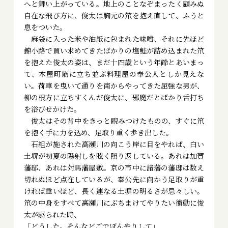
へと舞い上がっている。地上のことなぞまったく顧みぬ
自在な飛び方に、俊太は胸元の笊を抱え直して、ふうと
息をついた。
麻袋に入った米や油紙に包まれた味噌、それに先ほど
錦小路で買い求めてきたばかりの塩鮭が詰め込まれた笊
を抱えた俊太の姿は、まだ十四歳という年齢とあいまっ
て、木屋町筋に立ち並ぶ料理屋の奉公人としか見えな
い。荷車を曳いて通りを南からやってきた屈強な男が、
柳の根方に立ちすくんだ俊太に、邪魔だとばかり舌打ち
を浴びせかけた。
俊太はその背中をきっと睨みつけたものの、すぐに笊
を抱く手に力を込め、足取り重く歩き出した。
石組が施された高瀬川の向こう岸に目をやれば、白い
土塀が初夏の陽射しを眩く照り返している。あれは加賀
藩邸、あれは対馬藩屋敷。京の市中に諸藩の藩邸は数え
切れぬほど点在しているが、奉公先に向かう足取りが重
ければ重いほど、長く連なる土塀の明るさが忌々しい。
笊の中身をすべて高瀬川にぶちまけてやりたい衝動に俊
太が駆られた時、
「どうした。そんなどごでぼんやりして」