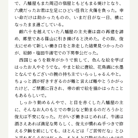
で、八幡屋もまた周辺の宿屋ともどもまる焼けとなり、
六歳だったお君は左足にひどい怪我と火傷を負った。幸
い命だけは助かったものの、いまだ日がな一日、横に
なったまま過ごしている。
齢六十を越えていた八幡屋の主夫妻は店の再建を諦
め、郷里である篠山に引き揚げると決めた。その際、俊
太にせめて新しい働き口をと奔走した結果見つかったの
が、絵師・塩田牛渚宅での下男奉公だった。
――西国じゅうを数年がかりで旅して、色んな絵を学ば
はったお人やそうでな。やまと絵に唐絵、花鳥画に水墨
となんでもございの腕の持ち主でいらっしゃるんやと。
ちょっと酒が好きすぎるのが難と言えば難やとうかがっ
たけど、ご禁裏に召され、帝の前で絵を描かはったこと
もあるらしいで。
しっかり勤めるんやで、と目を赤くした八幡屋の主
に、そんなお人のもとでの奉公など勤まるのだろうかと
俊太は不安になった。だがいざ働きはじめれば、牛渚は
酒さえあれば満足な男らしく、俊太が慣れぬ手つきで拵
える夕餉を前にしても、ほとんどは「ご苦労だな」とひ
と言ねぎらうだけだった。もともと口数が少ないわけで