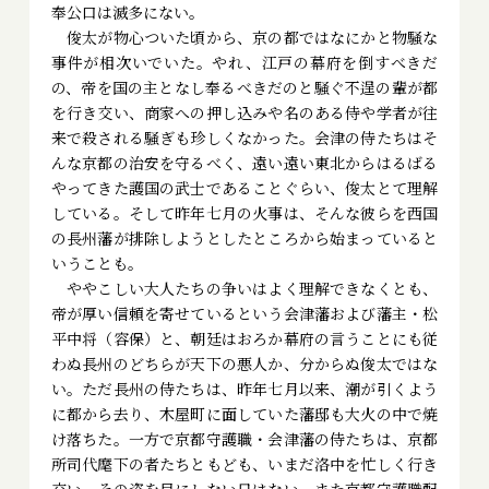
奉公口は滅多にない。
俊太が物心ついた頃から、京の都ではなにかと物騒な
事件が相次いでいた。やれ、江戸の幕府を倒すべきだ
の、帝を国の主となし奉るべきだのと騒ぐ不逞の輩が都
を行き交い、商家への押し込みや名のある侍や学者が往
来で殺される騒ぎも珍しくなかった。会津の侍たちはそ
んな京都の治安を守るべく、遠い遠い東北からはるばる
やってきた護国の武士であることぐらい、俊太とて理解
している。そして昨年七月の火事は、そんな彼らを西国
の長州藩が排除しようとしたところから始まっていると
いうことも。
ややこしい大人たちの争いはよく理解できなくとも、
帝が厚い信頼を寄せているという会津藩および藩主・松
平中将（容保）と、朝廷はおろか幕府の言うことにも従
わぬ長州のどちらが天下の悪人か、分からぬ俊太ではな
い。ただ長州の侍たちは、昨年七月以来、潮が引くよう
に都から去り、木屋町に面していた藩邸も大火の中で焼
け落ちた。一方で京都守護職・会津藩の侍たちは、京都
所司代麾下の者たちともども、いまだ洛中を忙しく行き