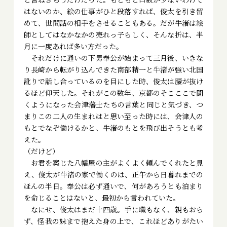
はないのか、絵の仕事がひと段落すれば、俊太を引き留
めて、世間話の相手をさせることもある。だが牛渚は絵
師としてはなかなかの売れっ子らしく、そんな折は、半
月に一度あれば多い方だった。
それだけに通いの下男奉公が始まって三月後、いきな
り長崎から転がり込んできた南部精一と牛渚が強い北国
訛りで話し合っているのを目にした時、俊太は腰が抜け
るほど仰天した。それがこの数年、京都のそこここで聞
くようになった会津藩士たちの言葉と同じと気づき、つ
まりこの二人の生まれはと思い至った時には、会津人の
もとでなぞ働けるかと、牛渚のもとを飛び出そうとも考
えた。
（だけど――）
お君を案じた八幡屋の主がよくよく頼んでくれたと見
え、俊太が牛渚の家で働くのは、正午から日暮れまでの
ほんの半日。奉公は必ず通いで、何があろうとも泊まり
を命じることはないと、最初から言われていた。
なにせ、俊太はまだ十四歳。手に職もなく、親もおら
ず、怪我の妹まで抱えた身の上で、これほどありがたい