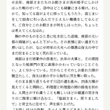
せ去年、南部さまたちのお殿さまが長州相手にしかけ
はった戦のせいで、洛中はどこも綺麗にまる焼け。わし
かて、知ってる店がよそに移ってしもうたり、店じまい
をして田舎に引っ込んだりとえらい難儀をしてるんど
す。ご自分とこのお殿さまが何をしはったか、ちょっと
は考えてくんなはれ」
胸の中のものをひと息に吐き出した途端、南部の太い
眉の両端がしゅんと下がった。その表情に言い過ぎたと
思いはしたが、なにせ昨年の大火への憤懣は俊太の中で
まだ収まることなく荒れ狂っている。
南部はまだ修業中の医者だ。去年の火事と、その原因
となった蛤御門の変に直接かかわっていないことぐら
い、よく分かっている。だからこそそのしお垂れた顔が
腹立たしく、俊太は彼の手から強引に笊を奪い取った。
そのまま振り返りもせず川辺の道を進み、四条大橋が
見えてくると同時に、料理屋と料理屋の間の路地を折れ
る。人同士がすれ違うことも難しいほどの細道の突き当
りの二階家に駆け込むと、「塩田さまァ。戻りました
で」と苛立ちに任せて、声を張り上げた。
「お申し付けの塩鮭、ちゃんと買うてきましたさかい