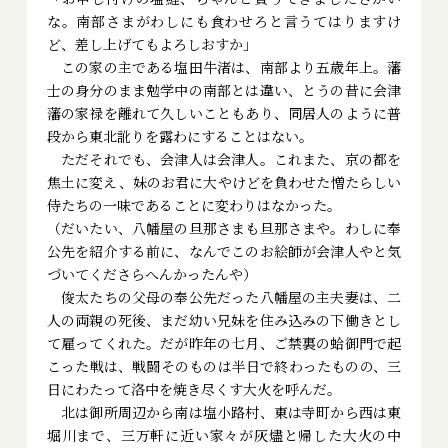
な。南部さまがわしにも食わせろと言うてはりますけ
ど、差し上げてもよろしおすか」
この家の主である塩田牛渚は、南部より五歳年上。藩
士の身分のまま勉学中の南部とは違い、とうの昔に会津
藩の家禄を離れて久しいこともあり、同居人のように普
段から東北訛りを露わにすることはない。
ただそれでも、会津人は会津人。これまた、京の都を
焦土に変え、妹のお君に大やけどを負わせた憎たらしい
侍たちの一味であることに変わりはなかった。
（だいたい、八幡屋の旦那さまも旦那さまや。わしに奉
公先を紹介する前に、なんでこのお絵師が会津人やと気
づいてくださらへんかったんや）
俊太たちの父母の奉公先だった八幡屋の主夫妻は、二
人の両親の死後、まだ幼い兄妹を住み込みの下働きとし
て雇ってくれた。だが昨年の七月、ご禁裏の蛤御門で起
こった戦は、戦闘そのものは半日で終わったものの、三
日にわたって洛中を焼き尽くす大火を呼んだ。
北は御所周辺から南は塩小路村、東は寺町から西は東
堀川まで、三万軒に近い家々が灰燼と帰した大火の中