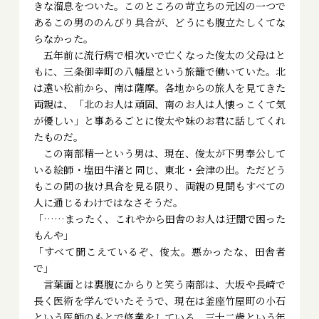
きな溜息をついた。このところの苛立ちの元凶の一つで
あるこの男ののんびり具合が、どうにも腹立たしくてな
らなかった。
五年前に流行病で相次いで亡くなった俊太の父母はと
もに、三条御幸町の八幡屋という旅籠で働いていた。北
は遠い松前から、南は薩摩。各地からの旅人を見てきた
両親は、「北のお人は頑固、南のお人は人懐っこくて気
が優しい」と事あるごとに俊太や妹のお君に話してくれ
たものだ。
この南部精一という男は、現在、俊太が下男奉公して
いる絵師・塩田牛渚と同じ、東北・会津の出。ただどう
もこの間の抜け具合を見る限り、両親の見聞もすべての
人に通じるわけではなさそうだ。
「……まったく、これやから田舎のお人は迂闊で困った
もんや」
「すべて聞こえているぞ、俊太。悪かったな、田舎者
で」
言葉面とは裏腹にからりと笑う南部は、大坂や長崎で
長く医術を学んでいたそうで、現在は釜座竹屋町の小石
という医師のもとで修業をしている。三十二歳という年