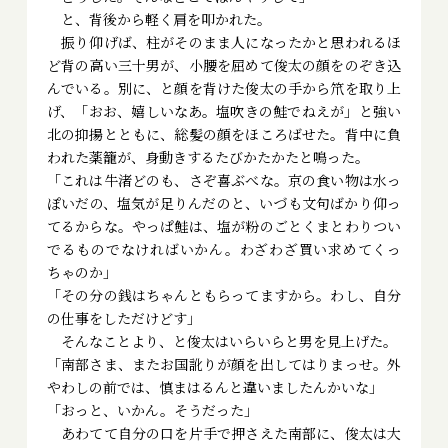
と、背後から軽く肩を叩かれた。
振り仰げば、柱がそのまま人になったかと思われるほ
ど背の高い三十男が、小腰を屈めて俊太の顔をのぞき込
んでいる。別に、と顔を背けた俊太の手から笊を取り上
げ、「おお、嬉しいなあ。塩吹きの鮭でねえが」と強い
北の抑揚とともに、総髪の顔をほころばせた。背中に負
われた薬籠が、身動きするたびかたかたと鳴った。
「これは牛渚どのも、さぞ喜ぶべな。京の食い物は水っ
ぽいだの、塩気が足りんだのと、いづも文句ばかり仰っ
てるからな。やっぱ鮭は、塩が粉のごとくまとわりつい
でるものでなければいかん。わざわざ買い求めてくっ
ちゃのか」
「その分の銭はちゃんともらってますから。わし、自分
の仕事をしただけどす」
そんなことより、と俊太はいらいらと男を見上げた。
「南部さま、またお国訛りが顔を出してはりまっせ。外
やわしの前では、慎まはるんと違いましたんかいな」
「おっと、いかん。そうだった」
あわてて自分の口を片手で押さえた南部に、俊太は大