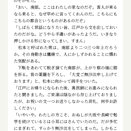
のぞかせた。
「おい、南部。ここはわたしの家なのだぞ。客人が来る
なら来ると、なぜ早めに言ってくれんのだ。こちらにも
こちらの都合というものがあるのだぞ」
「しばらく世話になりたい旨、江戸から文を出しておい
たのだがな。どうやら手違いがあったようだ。いきなり
押しかける形になってしまい、すまん」
松本と呼ばれた男は、南部より二つ三つ年上だろう
か。その身動きは鷹揚で、人にかしずかれることに慣れ
た気配がある。
下駄をあわてて脱ぎ捨てた南部が、上がり框の端に膝
を折る。背の薬籠を下ろし、「大変ご無沙汰申し上げて
おります」と、松本に向かって両手をついた。
「江戸にお帰りになられた後、奥医師にお進みになられ
たと聞きました。ご栄達は陰ながら存じ上げておりまし
たが、お祝いの文一つお送りしなかった非礼、何卒お許
しください」
「いやいや。わたしの方こそ、おぬしが大坂や長崎で勉
学を続けているとは小耳にはさんでいたのだ。だが多忙
にまぎれて、すっかり無沙汰をしてしまった。しかもこ