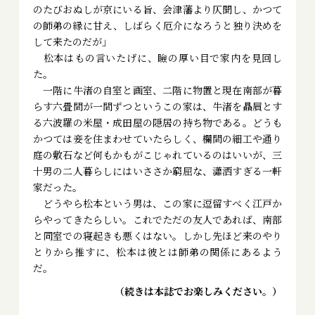
のたびおぬしが京にいる旨、会津藩より仄聞し、かつて
の師弟の縁に甘え、しばらく厄介になろうと独り決めを
して来たのだが――」
松本はもの言いたげに、瞼の厚い目で家内を見回し
た。
一階に牛渚の自室と画室、二階に物置と現在南部が暮
らす六畳間が一間ずつというこの家は、牛渚を贔屓とす
る六波羅の米屋・成田屋の隠居の持ち物である。どうも
かつては妾を住まわせていたらしく、欄間の細工や通り
庭の敷石など何もかもがこじゃれているのはいいが、三
十男の二人暮らしにはいささか窮屈な、瀟洒すぎる一軒
家だった。
どうやら松本という男は、この家に逗留すべく江戸か
らやってきたらしい。これでただの友人であれば、南部
と同室での寝起きも悪くはない。しかし先ほど来のやり
とりから推すに、松本は彼とは師弟の関係にあるよう
だ。
（続きは本誌でお楽しみください。）