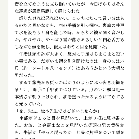
音を立てぬように立ち働いていたが、今日ばかりはそん
な遠慮が馬鹿馬鹿しく感じられた。
怒りたければ怒ればいい。こっちにだって言い分はあ
るのだと思いながら、空の手桶を引っ摑む。裏庭の井戸
で水を汲もうと身を翻した時、からりと襖が開く音がし
た。やれやれ、やっぱり雷が落ちるらしいと内心舌打ち
しながら頭を転じ、俊太はおやと目を見開いた。
牛渚は頭の鉢が大きく、反対に手足はちまちまと短い
小男である。だがいま襖を引き開けたのは、身の丈は六
尺（約一メートル八十センチ）はあろうかという大柄な
男だった。
まるで旅先から戻ったばかりのようにぶっ裂き羽織を
まとい、両手に手甲までつけている。形のいい頭は毛一
本残さず剃り上げられ、油を塗ったかのようにてらてら
と光っていた。
「せ、先生。松本先生ではございませんか」
南部がぎょっと目を見開いて、上がり框に駆け寄っ
た。おお、と金壺まなこを見開いた禿頭の男の背後か
ら、牛渚が「やっと戻ったか」と畳に片手をついて顔を