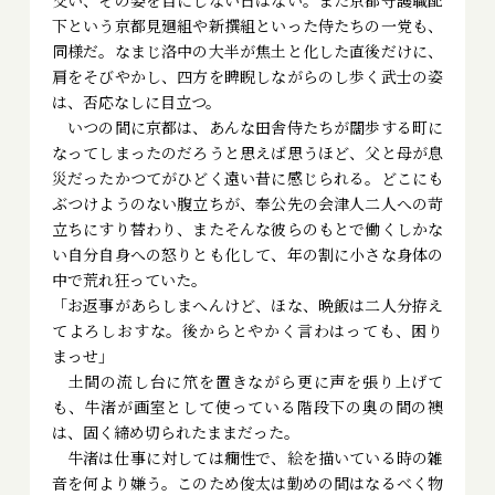
交い、その姿を目にしない日はない。また京都守護職配
下という京都見廻組や新撰組といった侍たちの一党も、
同様だ。なまじ洛中の大半が焦土と化した直後だけに、
肩をそびやかし、四方を睥睨しながらのし歩く武士の姿
は、否応なしに目立つ。
いつの間に京都は、あんな田舎侍たちが闊歩する町に
なってしまったのだろうと思えば思うほど、父と母が息
災だったかつてがひどく遠い昔に感じられる。どこにも
ぶつけようのない腹立ちが、奉公先の会津人二人への苛
立ちにすり替わり、またそんな彼らのもとで働くしかな
い自分自身への怒りとも化して、年の割に小さな身体の
中で荒れ狂っていた。
「お返事があらしまへんけど、ほな、晩飯は二人分拵え
てよろしおすな。後からとやかく言わはっても、困り
まっせ」
土間の流し台に笊を置きながら更に声を張り上げて
も、牛渚が画室として使っている階段下の奥の間の襖
は、固く締め切られたままだった。
牛渚は仕事に対しては癇性で、絵を描いている時の雑
音を何より嫌う。このため俊太は勤めの間はなるべく物