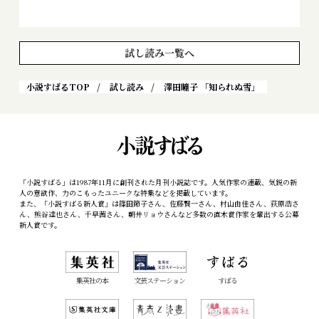
試し読み一覧へ
小説すばるTOP
試し読み
澤田瞳子 「知られぬ雪」
「小説すばる」は1987年11月に創刊された月刊小説誌です。人気作家の連載、気鋭の新
人の意欲作、力のこもったユニークな特集などを掲載しています。
また、「小説すばる新人賞」は篠田節子さん、佐藤賢一さん、村山由佳さん、荻原浩さ
ん、熊谷達也さん、千早茜さん、朝井リョウさんなど多数の直木賞作家を輩出する公募
新人賞です。
集英社の本
文芸ステーション
すばる