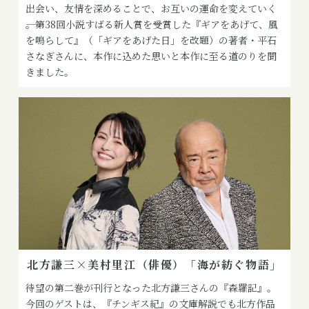
出会い、友情を深めることで、お互いの運命を変えていく
――。第38回小説すばる新人賞を受賞した『ギアをあげて、風
を鳴らして』（「ギアをあげた日」を改題）の著者・平石
さなぎさんに、本作に込めた思いと本作に至る道のりを聞
きました。
北方謙三×美村里江（俳優）「海が紡ぐ物語」
待望の第二巻が刊行となった北方謙三さんの『森羅記』。
今回のゲストは、『チンギス紀』の文庫解説でも北方作品