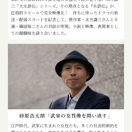
三「大水滸伝」シリーズ。その原点となる『水滸伝』が、
圧倒的スケールで完全映像化！ 待ちに待ったドラマの放
送・配信スタートを記念して、原作者・北方謙三さんと主
演・織田裕二さんの対談が実現。小説と映像、表現者とし
ての醍醐味を語り合いました。
砂原浩太朗「武家の女性像を問い直す」
江戸時代、武家に生まれた女性たち。多くの社会的制約を