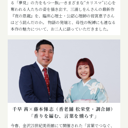
る「夢見」の力をもつ一族――。 さまざまな“カリスマ”に心を
奪われる人たちの姿を描き出す、三浦しをんさんの最新作
『夜の恩寵』を、臨床心理士・公認心理師の岩宮恵子さん
はどう読んだのか。 物語の発端と、母性の呪縛にも連なる
本作の魅力について、お二人に語っていただきました。
千早 茜×藤本悌志（香老舗 松栄堂・調合師）
「香りを編む、言葉を燻らす」
今春、金沢21世紀美術館にて開催された「言葉でつなぐ、