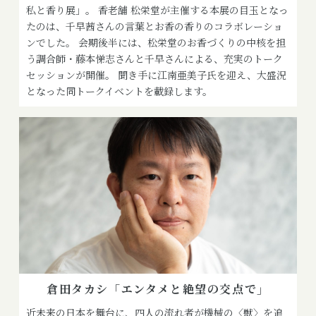
私と香り展」。 香老舗 松栄堂が主催する本展の目玉となっ
たのは、千早茜さんの言葉とお香の香りのコラボレーショ
ンでした。 会期後半には、松栄堂のお香づくりの中核を担
う調合師・藤本悌志さんと千早さんによる、充実のトーク
セッションが開催。 聞き手に江南亜美子氏を迎え、大盛況
となった同トークイベントを載録します。
倉田タカシ「エンタメと絶望の交点で」
近未来の日本を舞台に、四人の流れ者が機械の〈獣〉を追