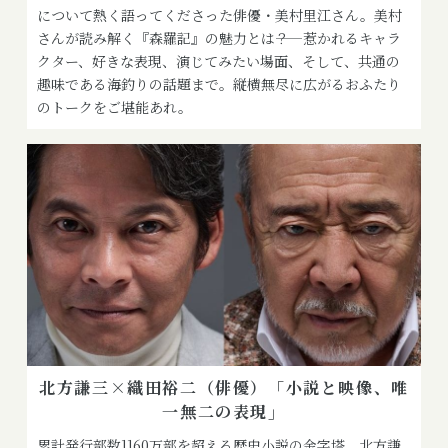
について熱く語ってくださった俳優・美村里江さん。美村
さんが読み解く『森羅記』の魅力とは――？ 惹かれるキャラ
クター、好きな表現、演じてみたい場面、そして、共通の
趣味である海釣りの話題まで。縦横無尽に広がるおふたり
のトークをご堪能あれ。
北方謙三×織田裕二（俳優）「小説と映像、唯
一無二の表現」
累計発行部数1160万部を超える歴史小説の金字塔、北方謙