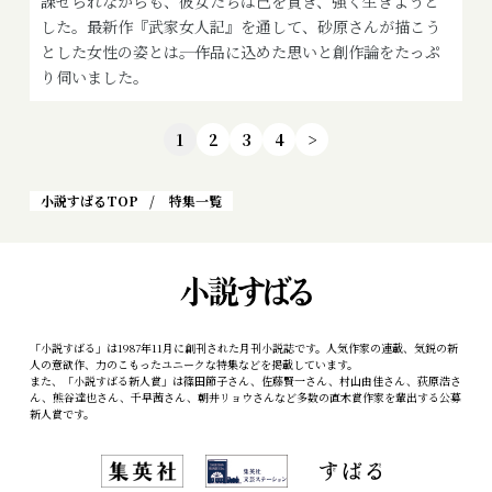
課せられながらも、彼女たちは己を貫き、強く生きようと
した。最新作『武家女人記』を通して、砂原さんが描こう
とした女性の姿とは――。作品に込めた思いと創作論をたっぷ
り伺いました。
1
2
3
4
>
小説すばるTOP
特集一覧
「小説すばる」は1987年11月に創刊された月刊小説誌です。人気作家の連載、気鋭の新
人の意欲作、力のこもったユニークな特集などを掲載しています。
また、「小説すばる新人賞」は篠田節子さん、佐藤賢一さん、村山由佳さん、荻原浩さ
ん、熊谷達也さん、千早茜さん、朝井リョウさんなど多数の直木賞作家を輩出する公募
新人賞です。