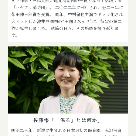
テリ作家・三馬太郎が地元消防団の一員となって活躍する
『ハヤブサ消防団』。 二〇二二年に刊行され、翌二三年に
柴田錬三郎賞を受賞。 同年、中村倫也主演でドラマ化され
大ヒットした池井戸潤初の“田園ミステリ”に、待望の第二
作が誕生しました。 執筆の日々、その格闘を振り返りま
す。
佐藤雫「「保る」とは何か」
明治二三年、新潟に生まれた日本最初の保育園、赤沢保育