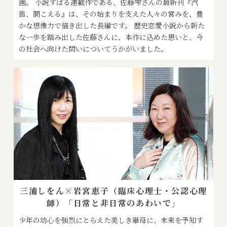
園。 小説すばる連載作である、佐藤雫さんの最新刊『汽
笛、聞こえる』は、その始まりを支えた人々の営みを、豊
かな想像力で描き出した長編です。 歴史恋愛小説から新た
な一歩を踏み出した佐藤さんに、本作に込めた思いと、今
の社会へ向けた問いについてうかがいました。
三浦しをん×岩宮恵子（臨床心理士・公認心理
師）「日常と非日常のあわいで」
少年の幼心を強烈にとらえた美しき継母に、未来を予知す