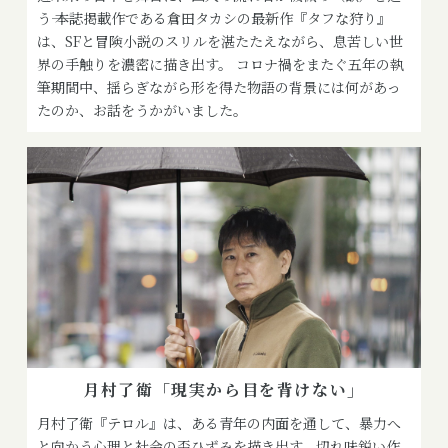
う―― 本誌掲載作である倉田タカシの最新作『タフな狩り』
は、SFと冒険小説のスリルを湛たたえながら、息苦しい世
界の手触りを濃密に描き出す。 コロナ禍をまたぐ五年の執
筆期間中、揺らぎながら形を得た物語の背景には何があっ
たのか、お話をうかがいました。
月村了衛「現実から目を背けない」
月村了衛『テロル』は、ある青年の内面を通して、暴力へ
と向かう心理と社会の歪ひずみを描き出す、切れ味鋭い作