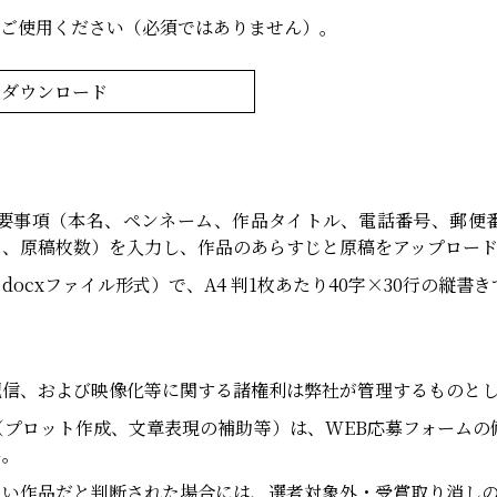
をご使用ください（必須ではありません）。
トダウンロード
要事項（本名、ペンネーム、作品タイトル、電話番号、郵便
ス、原稿枚数）を入力し、作品のあらすじと原稿をアップロー
.docxファイル形式）で、A4 判1枚あたり40字×30行の縦
配信、および映像化等に関する諸権利は弊社が管理するものと
（プロット作成、文章表現の補助等）は、WEB応募フォームの
い。
ない作品だと判断された場合には、選考対象外・受賞取り消し