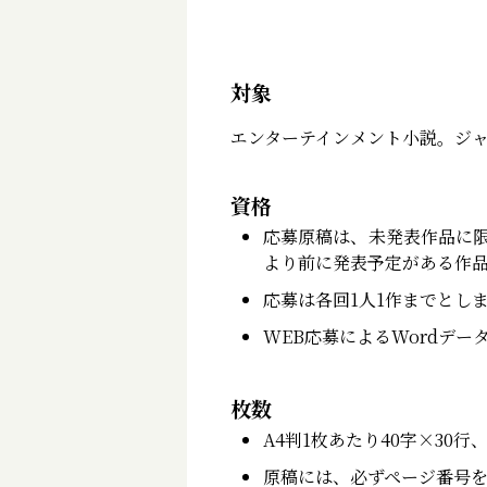
対象
エンターテインメント小説。ジ
資格
応募原稿は、未発表作品に
より前に発表予定がある作
応募は各回1人1作までとし
WEB応募によるWordデ
枚数
A4判1枚あたり40字×30行
原稿には、必ずページ番号