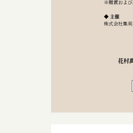
※贈賞および
◆ 主催
株式会社集英
花村