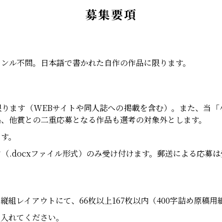
募集要項
ャンル不問。日本語で書かれた自作の作品に限ります。
限ります（WEBサイトや同人誌への掲載を含む）。また、当「
品、他賞との二重応募となる作品も選考の対象外とします。
ます。
ータ（.docxファイル形式）のみ受け付けます。郵送による応募
、縦組レイアウトにて、66枚以上167枚以内（400字詰め原稿用
を入れてください。