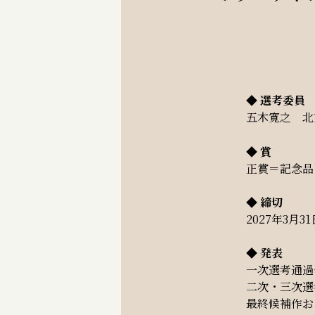
◆ 選考委員
五木寛之 北
◆ 賞
正賞＝記念品
◆ 締切
2027年3月
◆ 発表
一次選考通過
二次・三次選
最終候補作お