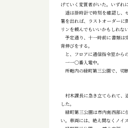
げていく変質者がいた。いずれ
遥は掛時計で時刻を確認し、せ
署を出れば、ラストオーダーに
リンを頼んでもいいかもしれな
予定通り、十一時前に書類は完
背伸びをする。
と、フロアに通信指令室からの
一一〇番入電中――。
所轄内の緑町第三公園で、切断
村木課長に急き立てられて、遥
した。
緑町第三公園は市内南西部に位
い。車両には、絶え間なくノイ