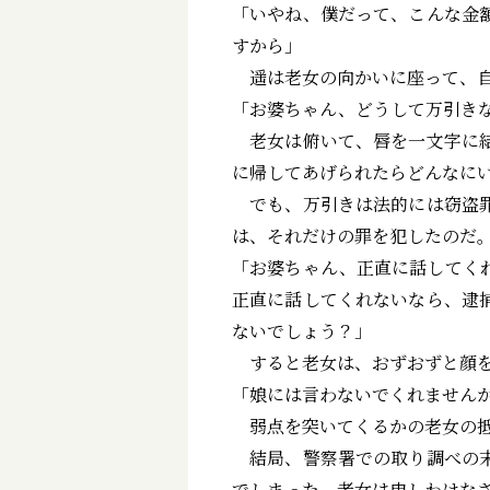
「いやね、僕だって、こんな金
すから」
遥は老女の向かいに座って、自
「お婆ちゃん、どうして万引き
老女は俯いて、唇を一文字に結
に帰してあげられたらどんなにいい
でも、万引きは法的には窃盗罪
は、それだけの罪を犯したのだ
「お婆ちゃん、正直に話してく
正直に話してくれないなら、逮
ないでしょう？」
すると老女は、おずおずと顔を
「娘には言わないでくれません
弱点を突いてくるかの老女の抵
結局、警察署での取り調べの末
でしまった、老女は申しわけな