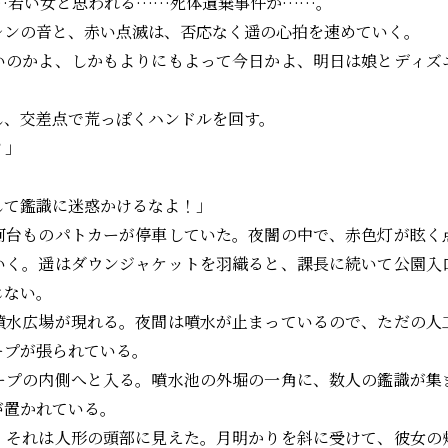
……若い女と思われる……死体遺棄事件か……。
ンの音と、赤い点滅は、否応なく遥の心拍を速めていく。
いのかよ、しかもよりにもよって今日かよ、明日は娘とディズ
、交差点で荒っぽくハンドルを回す。
？」
して鑑識に迷惑かけるなよ！」
台ものパトカーが停車していた。夜闇の中で、赤色灯が眩く
いく。遥はダウンジャケットを羽織ると、課長に続いて公園入
じない。
水広場が現れる。夜間は噴水が止まっているので、ただの人
ープが張られている。
プの内側へと入る。噴水池の外堀の一角に、数人の鑑識が集
が置かれている。
それは人形の頭部に見えた。月明かりを斜に受けて、彼女の