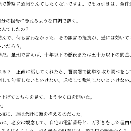
額で警察に通報なんてしたくないですよ。でも万引きは、全件
分の祖母に尋ねるような口調で訊く。
なんてしたの？」
んで、何も言わなかった。その無言の抵抗が、遥には効いて
だろう――。
だ。量刑で言えば、十年以下の懲役または五十万以下の罰金――
。
れる？ 正直に話してくれたら、警察署で簡単な取り調べをし
捕して勾留しないといけない。送検して裁判しないといけない
上げてこちらを見て、ようやく口を開いた。
か」
抗に、遥は余計に頭を抱えるのだった。
に、老女は観念して、自宅の電話番号と、万引きをした理由
さそうにもらした。でも老女の財布には、数千円の現金なら入