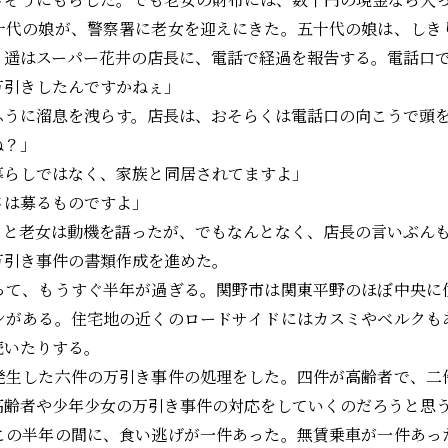
代の娘が、警察署に老女を迎えにきた。五十代の娘は、しき
。遥はスーパー花井の店長に、電話で経過を報告する。電話口
万引きしたんですかねぇ」
うに溜息を洩らす。店長は、おそらくは電話口の向こうで頭
ね？」
暮らしではなく、家族と同居されてますよ」
さは募るものですよ」
と老女は動機を語ったが、でもなんとなく、店長の言いぶん
引き事件の書類作成を進めた。
て、もうすぐ半年が過ぎる。関野市は関東平野のほぼ中央に
ンがある。住宅地の近くのロードサイドにはカスミやベルクも
続いたりする。
生した六件の万引き事件の処理をした。四件が高齢者で、二
高齢者や少年少女の万引き事件の対応をしていくのだろうと思
の半年の間に、食い逃げが一件あった。無賃乗車が一件あっ