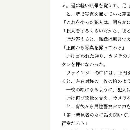
る。遥は軽い眩暈を覚えて、足
と、隣で写真を撮っていた鑑識
「これをやった犯人は、明らか
「殺人をするくらいだから、ま
遥が答えると、鑑識は無言でカ
「正面から写真を撮ってみろ」
遥は言われた通り、カメラのフ
タンを押せなかった。
ファインダーの中には、正円を
ると、左右対称の一枚の絵のよ
一枚の絵になるように、犯人は
遥は再び眩暈を覚え、カメラを
と、背後から男性警察官に声を
「第一発見者の女に話を聞いて
得意だろう」