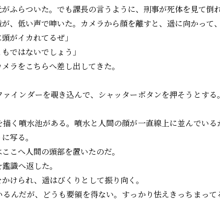
元がふらついた。でも課長の言うように、刑事が死体を見て倒
が、低い声で呻いた。カメラから顔を離すと、遥に向かって
に頭がイカれてるぜ」
ともではないでしょう」
メラをこちらへ差し出してきた。
ァインダーを覗き込んで、シャッターボタンを押そうとする
描く噴水池がある。噴水と人間の顔が一直線上に並んでいる
うに写る。
ここへ人間の頭部を置いたのだ。
鑑識へ返した。
かけられ、遥はびくりとして振り向く。
いるんだが、どうも要領を得ない。すっかり怯えきっちまって