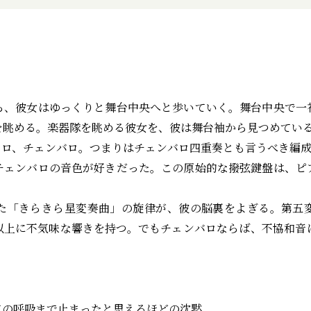
、彼女はゆっくりと舞台中央へと歩いていく。舞台中央で一
を眺める。楽器隊を眺める彼女を、彼は舞台袖から見つめてい
、チェンバロ――。つまりはチェンバロ四重奏とも言うべき編
ェンバロの音色が好きだった。この原始的な撥弦鍵盤は、ピ
「きらきら星変奏曲」の旋律が、彼の脳裏をよぎる。第五
以上に不気味な響きを持つ。でもチェンバロならば、不協和音
。
呼吸まで止まったと思えるほどの沈黙――。