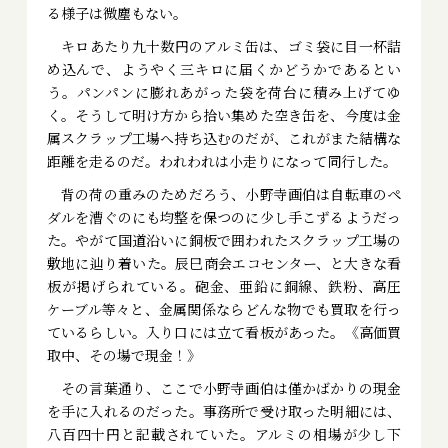
る様子は微塵もない。
キロあたり九十数円のアルミ缶は、ゴミ袋に目一杯詰
め込んで、ようやく三キロに届くかどうかであるとい
う。パンパンに膨れあがった袋を荷台に積み上げてゆ
く。そうして明け方から拾い集めた空き缶を、今度は金
属スクラップ工場へ持ち込むのだが、これがまた結構な
距離を走るのだ。われわれは小走りになって同行した。
背の荷の重みのためだろう、小野寺画伯は自転車のペ
ダルを漕ぐのにも均整を保つのに少し手こずるようだっ
た。やがて国道沿いに銅板で囲われたスクラップ工場の
敷地に辿り着いた。辰巳商会エコセンター、と大きな看
板が掲げられている。砲金、亜鉛に銅線、鉄粉、高圧
ケーブル等々と、金属関係ならどんな物でも買取を行っ
ているらしい。入り口には立て看板があった。《高価買
取中、その場で現金！》
その言葉通り、ここで小野寺画伯は僅かばかりの現金
を手に入れるのだった。事務所で受け取った明細には、
八百四十円と記載されていた。アルミの相場が少し下