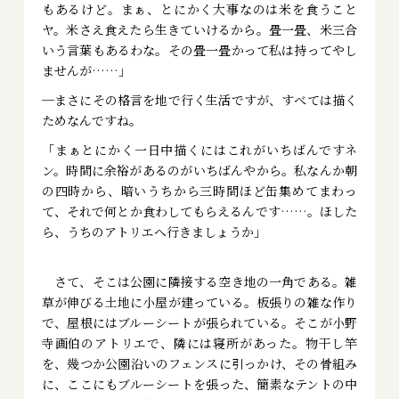
もあるけど。まぁ、とにかく大事なのは米を食うこと
ヤ。米さえ食えたら生きていけるから。畳一畳、米三合
いう言葉もあるわな。その畳一畳かって私は持ってやし
ませんが……」
─まさにその格言を地で行く生活ですが、すべては描く
ためなんですね。
「まぁとにかく一日中描くにはこれがいちばんですネ
ン。時間に余裕があるのがいちばんやから。私なんか朝
の四時から、暗いうちから三時間ほど缶集めてまわっ
て、それで何とか食わしてもらえるんです……。ほした
ら、うちのアトリエへ行きましょうか」
さて、そこは公園に隣接する空き地の一角である。雑
草が伸びる土地に小屋が建っている。板張りの雑な作り
で、屋根にはブルーシートが張られている。そこが小野
寺画伯のアトリエで、隣には寝所があった。物干し竿
を、幾つか公園沿いのフェンスに引っかけ、その骨組み
に、ここにもブルーシートを張った、簡素なテントの中