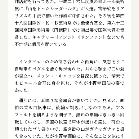
作活動を行ってきた。平成二十六年度風の都ホール美術
展に『山を下ったシッダールタ』が入選。物語絵をリア
リズムの手法で描いた作風が評価された。その後も第四
十八回国際Ｎ・Ｋ・Ｂ芸術祭では最優秀賞を、第六十三
回東京国際美術展《円徳院》では初出展で国際大賞を受
賞した。ギャラリー《アシジ》《ドンファン》などでも
不定期に個展を開いている。
インタビューのため待ち合わせた街角に、気怠そうに
自転車のペダルを漕ぐ男が現れた。耳から顎まで白い髭
が目立つ、メッシュ・キャップを目深に被った、晴天で
もビニール合羽に身を包む、それが小野寺画伯の姿で
あった。
通りには、耳障りな金属音が響いていた。見ると、画
伯の乗る自転車は、後輪が剝き出しなのである。アス
ファルトを削るような調子で、銀色の車輪はきぃきぃ回
転していたし、歩道の段差で車体が揺れる度に、荷台に
積まれたゴミ袋の中で、空き缶の山がガチャガチャと搗
ち合っていた。だが小野寺画伯に、そんなことを気にす