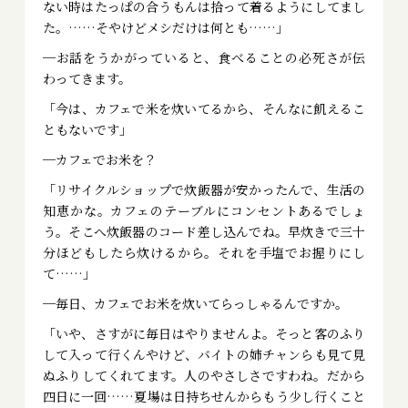
ない時はたっぱの合うもんは拾って着るようにしてまし
た。……そやけどメシだけは何とも……」
─お話をうかがっていると、食べることの必死さが伝
わってきます。
「今は、カフェで米を炊いてるから、そんなに飢えるこ
ともないです」
─カフェでお米を？
「リサイクルショップで炊飯器が安かったんで、生活の
知恵かな。カフェのテーブルにコンセントあるでしょ
う。そこへ炊飯器のコード差し込んでね。早炊きで三十
分ほどもしたら炊けるから。それを手塩でお握りにし
て……」
─毎日、カフェでお米を炊いてらっしゃるんですか。
「いや、さすがに毎日はやりませんよ。そっと客のふり
して入って行くんやけど、バイトの姉チャンらも見て見
ぬふりしてくれてます。人のやさしさですわね。だから
四日に一回……夏場は日持ちせんからもう少し行くこと