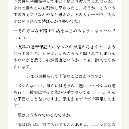
りの寝床や餌場やって手とり足とり教えてくれはった。
それで慣れるのも割かし早かったし、そうか、こういう
生き方もアリなんやなと思えた。その人も一日中、街な
かに座り込んで詩ばっかり書いてた」
─その方はなぜ路上生活をはじめるようになったんで
しょう。
「友達の連帯保証人になったのが運の尽きやと、よう
仰ってました。人がよいからころっと騙されてしまうん
やないかと思う。心が素直というか。まぁ、詩人ですさ
かいなア」
─……いまのお暮らしで不便なことはありますか。
「メシかな……。ほかにはそうね、週にいっぺんは銭湯
も行くし散髪はずっと我がの手でやってるし……。そん
な不便なことないですよ。服もまぁボチボチ事足りてま
すし」
─服はどうされているんですか。
「服は仰山ね、捨てられてることあるよ。ホンマに金の