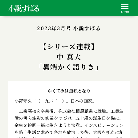
2023年3月号 小説すばる
【シリーズ連載】
中 真大
「異端かく語りき」
かくて汝は孤独となり
小野寺久二（一九六二―）。日本の画家。
工業高校を卒業後、株式会社相原紙業に就職。工員生
活の傍ら油彩の修業をつづけ、五十歳の誕生日を機に、
余生を絵画一筋に生きようと決意。インスピレーション
を路上生活に求めて各地を放浪した後、大阪を拠点に創