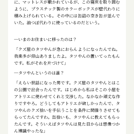
に、マットレスが敷かれているが、この寝床を取り囲む
ように、プラスチック製のカラーボックスが壁代わりに
積み上げられている。その中には缶詰の空き缶が並んで
いた。油つぼ代わりに使っているのだという。
─いまのお住まいに移ったのは？
「クズ屋のタツやんが急におらんようになったんでね。
我楽多が仰山ありましたよ。タツやんの置いてったもん
です。私がそれを片づけて」
─タツやんというのは誰？
「えらい世話になった男です。クズ屋のタツやんとはこ
の公園で出会ったんです。はじめから私はそこの小屋を
アトリエに使わせてくれと交渉した。なかなか頑丈な作
りですやろ。どうしてもアトリエが欲しかったんで、タ
ツやんのクズ拾いを手伝うことを条件に間借りさせても
らってたんですわ。缶拾いも、タツやんに教えてもらっ
たんです。そういえばタツやんは見た目からは想像つか
ん博識やったな」