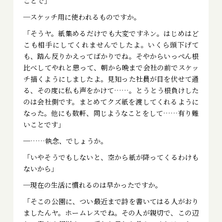
ことで」
─スケッチ用に使われるものですか。
「そうヤ。紙集めるだけでも大変ですネン。はじめはど
こも相手にしてくれませんでしたよ。いくら頭下げて
も、踏ん反りかえってばかりでね。そやからいっぺん根
比べしてやれと思って、朝から晩まで会社の前でスケッ
チ描くようにしましたよ。見知った社員が目を伏せて通
る、その度に私も声をかけて……。とうとう根負けした
のは会社側です。まとめてクズ紙を渡してくれるように
なった。他にも数軒、同じようなことをして……有り難
いことです」
─……執念、でしょうか。
「いやそうでもしないと、空から紙が降ってくるわけも
ないから」
─現在の生活に慣れるのは早かったですか。
「そこの公園に、つい最近まで詩を書いてはる人がおり
ましたんヤ。ホームレスでね。その人が親切で、この辺