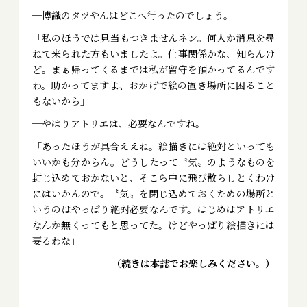
─博識のタツやんはどこへ行ったのでしょう。
「私のほうでは見当もつきませんネン。何人か消息を尋
ねて来られた方もいましたよ。仕事関係かな、知らんけ
ど。まぁ帰ってくるまでは私が留守を預かってるんです
わ。助かってますよ、おかげで絵の置き場所に困ること
もないから」
─やはりアトリエは、必要なんですね。
「あったほうが具合ええね。絵描きには絶対といっても
いいかも分からん。どうしたって〝気〟のようなものを
封じ込めておかないと、そこら中に飛び散らしとくわけ
にはいかんので。〝気〟を閉じ込めておくための場所と
いうのはやっぱり絶対必要なんです。はじめはアトリエ
なんか無くってもと思ってた。けどやっぱり絵描きには
要るわな」
（続きは本誌でお楽しみください。）