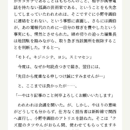
がカタカナであることはもちろんのこと、相手が携帯電
話を持たない孤高の芸術家である、ということをも失念
してしまっていたわれわれは、そこですぐに小野寺画伯
に連絡をとれない、という事態に直面し、さらには画伯
が、あの電報代のために一日分の稼ぎを費やしたという
事実にも、愕然とさせられた。締め切りの迫った編集長
は地団駄を踏みながら、取り急ぎ当該箇所を削除するこ
とを判断した。すると─。
「モトイ。キジニシテ、ヨシ。スミマセン」
今度は、なぜか句読点つきで届き、翌日には、
「先日から度重なる申しつけ誠にすみませんが─」
と、ここまでは良かったが……、
「─やはり記事のこと何卒よろしくお願いいたします」
われわれは会議を開いた。が、しかし、やはりの意味
がどうしても分からず、仕方なく担当者は新幹線で関西
へ直行し、小野寺画伯のアトリエを訪ねた。そこは〝ク
ズ屋のタツやんがおらん間、使わせてもらってますネ