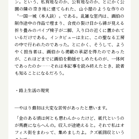
ン〟という、私有地なのか、公有地なのか、とにかく公
園の隣の空き地に建てられた、山小屋のような作りの
〝一国一城（本人談）〟である。乱雑な室内は、画伯の
制作途中の作品で埋まり、合皮の裂け目から綿が見える
折り畳みのパイプ椅子が二脚、入り口の近くに置かれて
いるだけである。インタビューは主に、この聖なる工房
の中で行われたのであった。とにかく、そうして、よう
やく担当者は、画伯から掲載の承認を得たのであった
が、これほどまでに画伯を動揺せしめたものが、一体何
であったのか……それは本記事を読み終えたとき、読者
も知ることになるだろう。
・路上生活の現実
─やはり最初は大変な苦労があったと思います。
「金のある頃は何とも思わんかったけど、紙代というの
が馬鹿にならへんの。収入が途絶えると。それで私はオ
フィス街をまわって、集めましたよ。クズ紙回収という