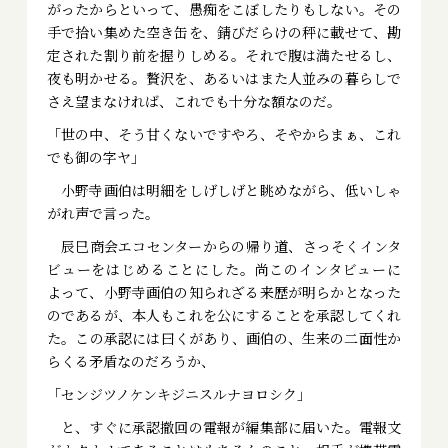
がったからといって、愚痴をこぼしたりもしない。その
手で拾い集めた空き缶を、錆びだらけの秤に載せて、勘
定された割り前を握りしめる。それで腹は満たせるし、
夜も明かせる。贅沢を、あるいはまた人並みの暮らしで
さえ望まなければ、これでも十分な額なのだ。
「世の中、そう甘くないですやろ、そやからまぁ、これ
でも御の字ヤ」
小野寺画伯は明細をしげしげと眺めながら、低いしゃ
がれ声で言った。
辰巳商会エコセンターからの帰り道、さっそくインタ
ビューをはじめることにした。尚このインタビューに
よって、小野寺画伯の知られざる来歴が明らかとなった
のであるが、本人もこれを公にすることを承認してくれ
た。この承認には曰くがあり、画伯の、生来の二面性か
らくる矛盾なのだろうか、
「センジツノケンキジニスルナヨロシク」
と、すぐに承認撤回の電報が編集部に届いた。電報文