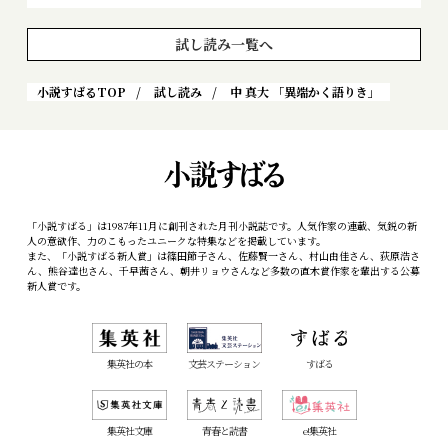
試し読み一覧へ
小説すばるTOP
試し読み
中 真大 「異端かく語りき」
「小説すばる」は1987年11月に創刊された月刊小説誌です。人気作家の連載、気鋭の新
人の意欲作、力のこもったユニークな特集などを掲載しています。
また、「小説すばる新人賞」は篠田節子さん、佐藤賢一さん、村山由佳さん、荻原浩さ
ん、熊谷達也さん、千早茜さん、朝井リョウさんなど多数の直木賞作家を輩出する公募
新人賞です。
集英社の本
文芸ステーション
すばる
集英社文庫
青春と読書
e!集英社