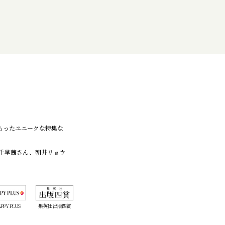
こもったユニークな特集な
千早茜さん、朝井リョウ
PPY PLUS
集英社 出版四賞