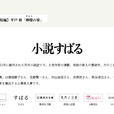
れもん
短編】平戸 萌「
檸檬
の家」
7年11月に創刊された月刊小説誌です。人気作家の連載、気鋭の新人の意欲作、力の
賞」は篠田節子さん、佐藤賢一さん、村山由佳さん、荻原浩さん、熊谷達也さん、
家を輩出する公募新人賞です。
ション
すばる
集英社文庫
青春と読書
e!集英社
HA