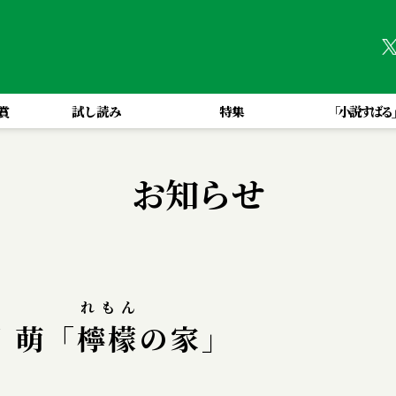
賞
試し読み
特集
「小説すばる
お知らせ
れもん
 萌「
檸檬
の家」