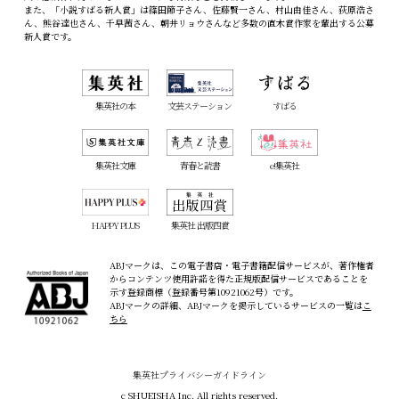
また、「小説すばる新人賞」は篠田節子さん、佐藤賢一さん、村山由佳さん、荻原浩さ
ん、熊谷達也さん、千早茜さん、朝井リョウさんなど多数の直木賞作家を輩出する公募
新人賞です。
集英社の本
文芸ステーション
すばる
集英社文庫
青春と読書
e!集英社
HAPPY PLUS
集英社 出版四賞
ABJマークは、この電子書店・電子書籍配信サービスが、著作権者
からコンテンツ使用許諾を得た正規版配信サービスであることを
示す登録商標（登録番号第10921062号）です。
ABJマークの詳細、ABJマークを掲示しているサービスの一覧は
こ
ちら
集英社プライバシーガイドライン
c SHUEISHA Inc. All rights reserved.