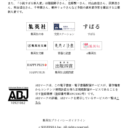
また、「小説すばる新人賞」は篠田節子さん、佐藤賢一さん、村山由佳さん、荻原浩さ
ん、熊谷達也さん、千早茜さん、朝井リョウさんなど多数の直木賞作家を輩出する公募
新人賞です。
集英社の本
文芸ステーション
すばる
集英社文庫
青春と読書
e!集英社
HAPPY PLUS
集英社 出版四賞
ABJマークは、この電子書店・電子書籍配信サービスが、著作権者
からコンテンツ使用許諾を得た正規版配信サービスであることを
示す登録商標（登録番号第10921062号）です。
ABJマークの詳細、ABJマークを掲示しているサービスの一覧は
こ
ちら
集英社プライバシーガイドライン
c SHUEISHA Inc. All rights reserved.