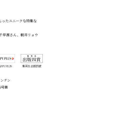
こもったユニークな特集な
千早茜さん、朝井リョウ
PPY PLUS
集英社 出版四賞
コンテン
番号第