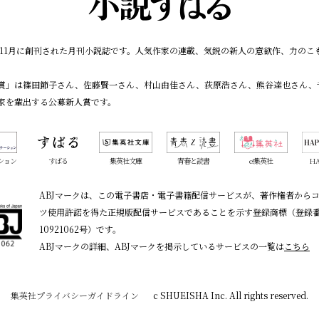
7年11月に創刊された月刊小説誌です。人気作家の連載、気鋭の新人の意欲作、力の
賞」は篠田節子さん、佐藤賢一さん、村山由佳さん、荻原浩さん、熊谷達也さん、
家を輩出する公募新人賞です。
ション
すばる
集英社文庫
青春と読書
e!集英社
HA
ABJマークは、この電子書店・電子書籍配信サービスが、著作権者から
ツ使用許諾を得た正規版配信サービスであることを示す登録商標（登録
10921062号）です。
ABJマークの詳細、ABJマークを掲示しているサービスの一覧は
こちら
集英社プライバシーガイドライン
c SHUEISHA Inc. All rights reserved.