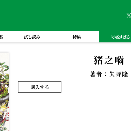
賞
試し読み
特集
「小説すばる
猪之嚙
著者：矢野隆
購入する