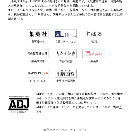
「小説すばる」は1987年11月に創刊された月刊小説誌です。人気作家の連載、気鋭の新
人の意欲作、力のこもったユニークな特集などを掲載しています。
また、「小説すばる新人賞」は篠田節子さん、佐藤賢一さん、村山由佳さん、荻原浩さ
ん、熊谷達也さん、千早茜さん、朝井リョウさんなど多数の直木賞作家を輩出する公募
新人賞です。
集英社の本
文芸ステーション
すばる
集英社文庫
青春と読書
e!集英社
HAPPY PLUS
集英社 出版四賞
ABJマークは、この電子書店・電子書籍配信サービスが、著作権者
からコンテンツ使用許諾を得た正規版配信サービスであることを
示す登録商標（登録番号第10921062号）です。
ABJマークの詳細、ABJマークを掲示しているサービスの一覧は
こ
ちら
集英社プライバシーガイドライン