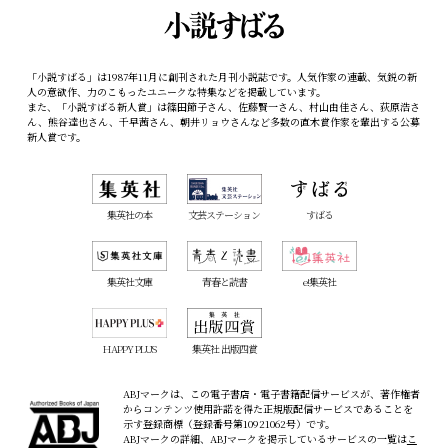
「小説すばる」は1987年11月に創刊された月刊小説誌です。人気作家の連載、気鋭の新
人の意欲作、力のこもったユニークな特集などを掲載しています。
また、「小説すばる新人賞」は篠田節子さん、佐藤賢一さん、村山由佳さん、荻原浩さ
ん、熊谷達也さん、千早茜さん、朝井リョウさんなど多数の直木賞作家を輩出する公募
新人賞です。
集英社の本
文芸ステーション
すばる
集英社文庫
青春と読書
e!集英社
HAPPY PLUS
集英社 出版四賞
ABJマークは、この電子書店・電子書籍配信サービスが、著作権者
からコンテンツ使用許諾を得た正規版配信サービスであることを
示す登録商標（登録番号第10921062号）です。
ABJマークの詳細、ABJマークを掲示しているサービスの一覧は
こ