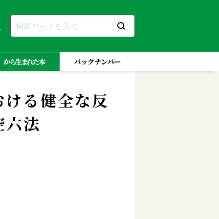
」から生まれた本
バックナンバー
おける健全な反
空六法
立