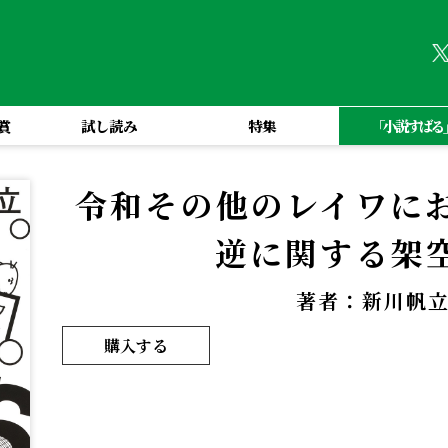
賞
試し読み
特集
「小説すばる
令和その他のレイワに
逆に関する架
著者：新川帆
購入する