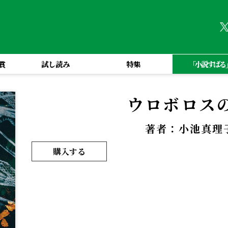
賞
試し読み
特集
「小説すばる
ウロボロス
著者：小池真理
購入する