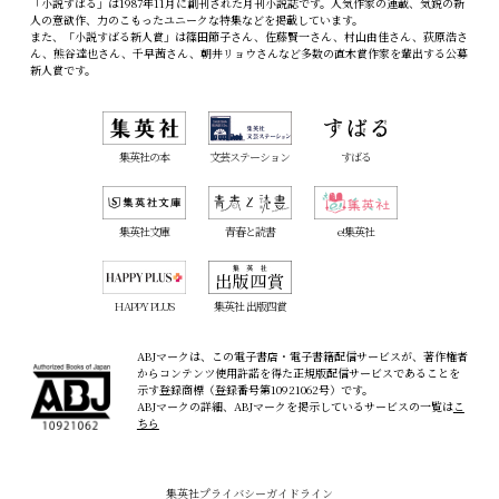
「小説すばる」は1987年11月に創刊された月刊小説誌です。人気作家の連載、気鋭の新
人の意欲作、力のこもったユニークな特集などを掲載しています。
また、「小説すばる新人賞」は篠田節子さん、佐藤賢一さん、村山由佳さん、荻原浩さ
ん、熊谷達也さん、千早茜さん、朝井リョウさんなど多数の直木賞作家を輩出する公募
新人賞です。
集英社の本
文芸ステーション
すばる
集英社文庫
青春と読書
e!集英社
HAPPY PLUS
集英社 出版四賞
ABJマークは、この電子書店・電子書籍配信サービスが、著作権者
からコンテンツ使用許諾を得た正規版配信サービスであることを
示す登録商標（登録番号第10921062号）です。
ABJマークの詳細、ABJマークを掲示しているサービスの一覧は
こ
ちら
集英社プライバシーガイドライン