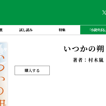
賞
試し読み
特集
「小説すばる
いつかの朔
著者：村木嵐
購入する