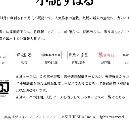
7年11月に創刊された月刊小説誌です。人気作家の連載、気鋭の新人の意欲作、力の
賞」は篠田節子さん、佐藤賢一さん、村山由佳さん、荻原浩さん、熊谷達也さん、
家を輩出する公募新人賞です。
ション
すばる
集英社文庫
青春と読書
e!集英社
HA
ABJマークは、この電子書店・電子書籍配信サービスが、著作権者から
ツ使用許諾を得た正規版配信サービスであることを示す登録商標（登録
10921062号）です。
ABJマークの詳細、ABJマークを掲示しているサービスの一覧は
こちら
集英社プライバシーガイドライン
c SHUEISHA Inc. All rights reserved.