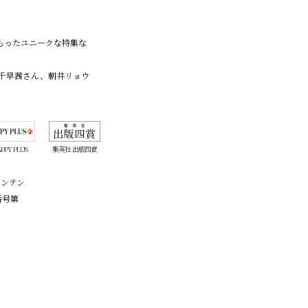
こもったユニークな特集な
千早茜さん、朝井リョウ
PPY PLUS
集英社 出版四賞
コンテン
番号第