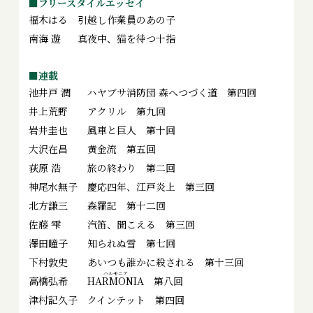
■フリースタイルエッセイ
福木はる
引越し作業員のあの子
南海 遊
真夜中、猫を待つ十指
■連載
池井戸 潤
ハヤブサ消防団 森へつづく道 第四回
井上荒野
アクリル 第九回
岩井圭也
風車と巨人 第十回
大沢在昌
黄金流 第五回
荻原 浩
旅の終わり 第二回
神尾水無子
慶応四年、江戸炎上 第三回
北方謙三
森羅記 第十二回
佐藤 雫
汽笛、聞こえる 第三回
澤田瞳子
知られぬ雪 第七回
下村敦史
あいつも誰かに殺される 第十三回
高橋弘希
HARMONIA
第八回
津村記久子
クインテット 第四回