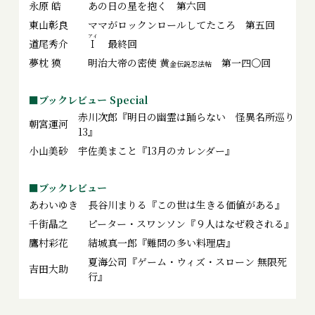
永原 皓
あの日の星を抱く 第六回
東山彰良
ママがロックンロールしてたころ 第五回
道尾秀介
Ｉ
最終回
夢枕 獏
明治大帝の密使 黄
第一四〇回
金伝説忍法帖
■ブックレビュー Special
赤川次郎『明日の幽霊は踊らない 怪異名所巡り
朝宮運河
13』
小山美砂
宇佐美まこと『13月のカレンダー』
■ブックレビュー
あわいゆき
長谷川まりる『この世は生きる価値がある』
千街晶之
ピーター・スワンソン『９人はなぜ殺される』
鷹村彩花
結城真一郎『難問の多い料理店』
夏海公司『ゲーム・ウィズ・スローン 無限死
吉田大助
行』