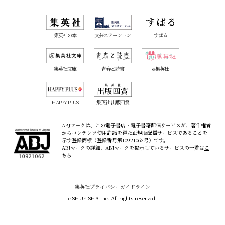
集英社の本
文芸ステーション
すばる
集英社文庫
青春と読書
e!集英社
HAPPY PLUS
集英社 出版四賞
ABJマークは、この電子書店・電子書籍配信サービスが、著作権者
からコンテンツ使用許諾を得た正規版配信サービスであることを
示す登録商標（登録番号第10921062号）です。
ABJマークの詳細、ABJマークを掲示しているサービスの一覧は
こ
ちら
集英社プライバシーガイドライン
c SHUEISHA Inc. All rights reserved.