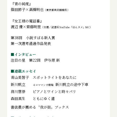
『青の純度』
篠田節子×高橋明也
（東京都美術館館長）
『女王様の電話番』
渡辺 優×齋藤明里
（女優／読書系YouTube「ほんタメ」MC）
第38回 小説すばる新人賞
第一次選考通過作品発表
■インタビュー
注目の星 第22回 伊与原 新
■連載エッセイ
青山美智子
スポットライトをあなたに
新川帆立
新川帆立の途中下車
４コママンガ劇場
務川慧悟
ピアノとワインと時々パリ
森田真生
ともにゆく道
書店員が薦める〝我が街〟ブックス